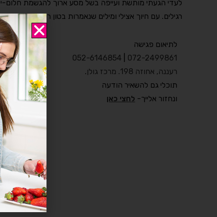
לעדי הגעתי מותשת ועייפה בשל מסע ארוך להגשמת חלום-ילד
רגילים. עם חיוך אצילי ומילים שנאמרות בטון רך ועוטף היא ד
לתיאום פגישה
052-6146854
|
072-2499861
רעננה, אחוזה 198. מרכז גולן
.
תוכלי גם להשאיר הודעה
ונחזור אלייך-
לחצי כאן