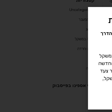
קטגוריות
י
Uncategorized
גיל המעבר
הבלוג
הדרך
ירידה במשקל
מתח וחרדה
במשקל
פריון
רך החדשה
תזונה
ר צעד
קל,
עדי אספינו בפייסבוק