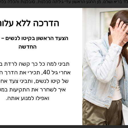
 בריא ושלם. מן הרגע הראשון עדי גילתה סבלנות, סובלנות והכלה בלת
קרה במקומות הנכונים וחדרה עמוק לנשמתי וליבי. …
הדרכה ללא עלות
הצעד הראשון בקיטו לנשים – 
החדשה
תביני למה כל כך קשה לרדת 
אחרי גיל 40, תכירי את הד
של קיטו לנשים, ותביני צעד אח
איך לשחרר את התקיעות במש
ואפילו למנוע אותה.