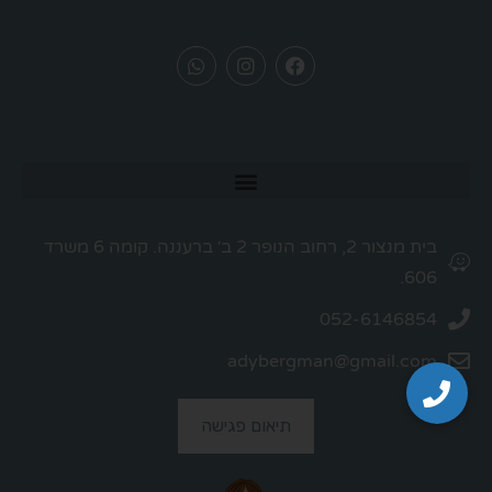
בית מנצור 2, רחוב הנופר 2 ב׳ ברעננה. קומה 6 משרד
606.
052-6146854
adybergman@gmail.com
תיאום פגישה