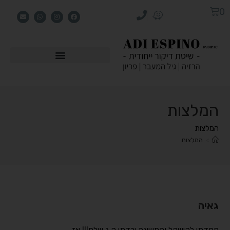
0
המלצות
המלצות
>
המלצות
גאיה
פחדתי להישקל והמשונה ירדתי ק,ג שלם!!! אז