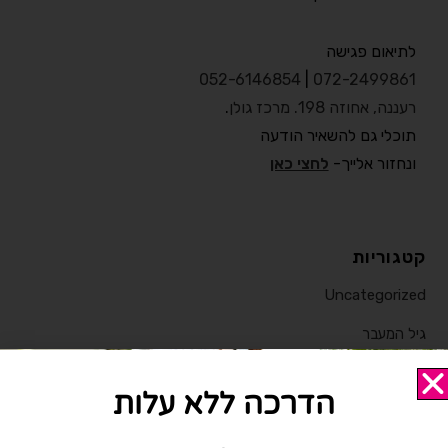
לתיאום פגישה
052-6146854
|
072-2499861
רעננה, אחוזה 198. מרכז גולן
.
תוכלי גם להשאיר הודעה
ונחזור אלייך-
לחצי כאן
קטגוריות
Uncategorized
גיל המעבר
הבלוג
הדרכה ללא עלות
ירידה במשקל