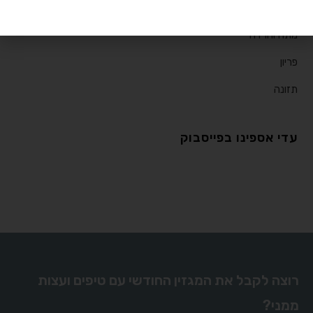
ירידה במשקל
מתח וחרדה
פריון
תזונה
עדי אספינו בפייסבוק
רוצה לקבל את המגזין החודשי עם טיפים ועצות
ממני?