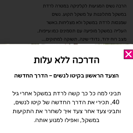
הרבה נשים המגיעות לקליניקה במטרה לרדת
במשקל מתלוננות על משקל תקוע. נשים
שמנסות לרדת במשקל ולא מצליחות.כאשר
העלייה במשקל מופיעה עם תסמינים כמו:עייפות,
מצב רוח ירוד, נדודי שינה, תשוקה למתוקים,…
אין תגובות
28/04/2019
הדרכה ללא עלות
הצעד הראשון בקיטו לנשים – הדרך החדשה
קטגוריות
תביני למה כל כך קשה לרדת במשקל אחרי גיל
40, תכירי את הדרך החדשה של קיטו לנשים,
Uncategorized
ותביני צעד אחר צעד איך לשחרר את התקיעות
גיל המעבר
במשקל, ואפילו למנוע אותה.
הבלוג