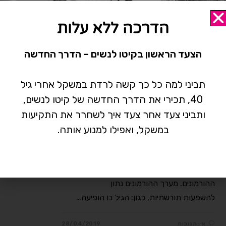
אין תגובות
28/04/2019
הדרכה ללא עלות
הצעד הראשון בקיטו לנשים – הדרך החדשה
גיל המעבר
גיל מעבר מוקדם וגיל מעבר
תביני למה כל כך קשה לרדת במשקל אחרי גיל
40, תכירי את הדרך החדשה של קיטו לנשים,
מלאכותי
ותביני צעד אחר צעד איך לשחרר את התקיעות
גיל מעבר מוקדם מוגדר על פי הרפואה
במשקל, ואפילו למנוע אותה.
המערבית כאשר הווסת האחרונה (-מנופאוזה)
מופיעה לפני גיל 40. הסיבה להפסקת הווסת
בגילאי ה-30 נובעת משינוי במאזן
ההורמונים. מערך ההורמונים נתון
להשפעות תורשתיות, כגון: הגיל בו הופיעה…
אין תגובות
28/04/2019