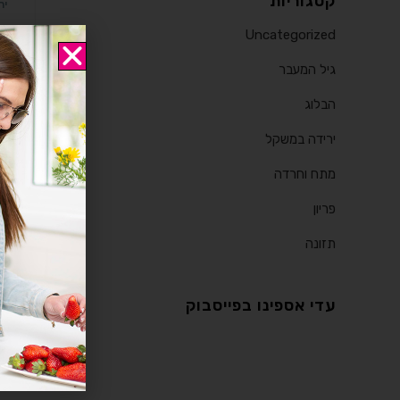
קטגוריות
יר
כ
Uncategorized
גיל המעבר
כי
למ
הבלוג
מס
ירידה במשקל
מתח וחרדה
פריון
תזונה
עדי אספינו בפייסבוק