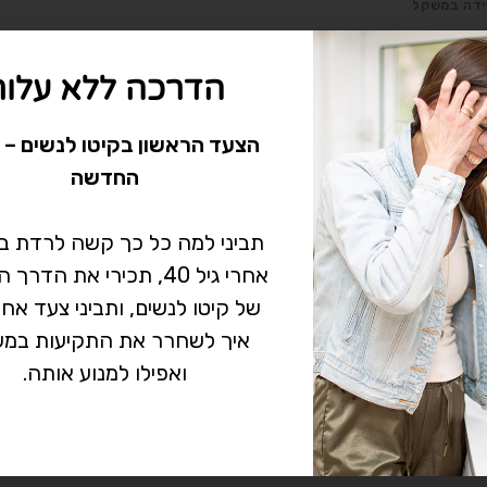
ידה במשקל
יצד מתגברים על רעב מוגבר
הדרכה ללא עלות
צד מתגברים על רעב מוגבר "אני חוזרת מהעבודה וישר הולכת למ
קרר ומחליטה להכין לי ארוחה כמו שצריך, כדי להשתלט על הרעב.אבל 
הצעד הראשון בקיטו לנשים – 
פיק. לוקחת עוגיה, עוד עוגיה. פרי, מעדן קפה...אוכלת…
החדשה
אין תגובות
תביני למה כל כך קשה לרדת 
אחרי גיל 40, תכירי את הד
של קיטו לנשים, ותביני צעד אח
איך לשחרר את התקיעות במש
ואפילו למנוע אותה.