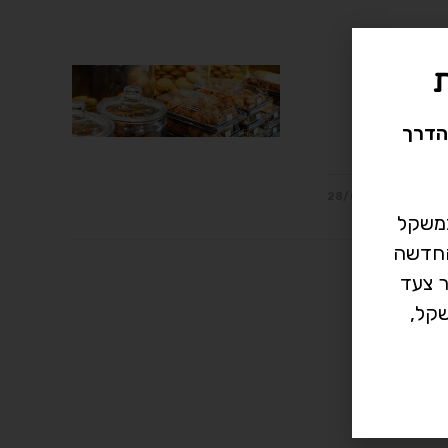
קרר.ניגשת
זה לא
הדרך
28/04/2019
במשקל
רך החדשה
ר צעד
קל,