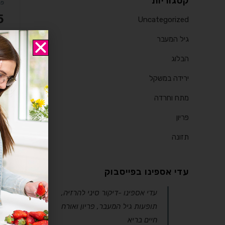
קטגוריות
פר
5 עקרונות אודות
Uncategorized
גיל המעבר
יי
בי
הבלוג
הב
ירידה במשקל
מתח וחרדה
פריון
תזונה
עדי אספינו בפייסבוק
‎עדי אספינו -דיקור סיני להרזיה,
תופעות גיל המעבר, פריון ואורח
חיים בריא‎