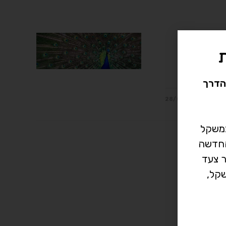
רי של כל תופעה
ברים בצורה
הדרך
28/04/2019
במשקל
רך החדשה
ר צעד
קל,