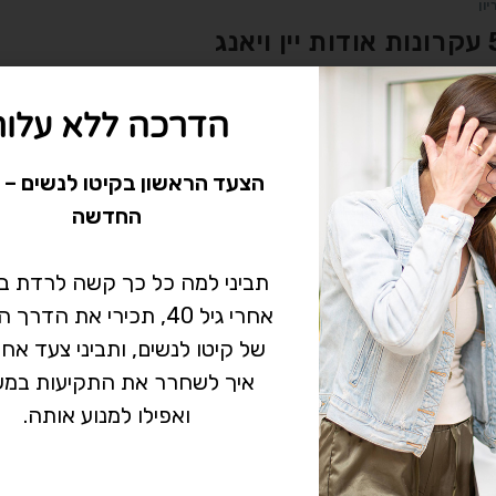
יון
 יין ויאנג
ן ויאנג הינם מונחים בפילוסופיה וברפואה הסינית המשמשים לתיאור בינא
הדרכה ללא עלות
קום. מאחר וקצרה היריעה מלדון במונחים אלו בפירוט, נציג את עיקרי הד
רורה ביותר בהתייחס לגוף…
הצעד הראשון בקיטו לנשים – 
החדשה
אין תגובות
תביני למה כל כך קשה לרדת 
אחרי גיל 40, תכירי את הד
של קיטו לנשים, ותביני צעד אח
איך לשחרר את התקיעות במש
ואפילו למנוע אותה.