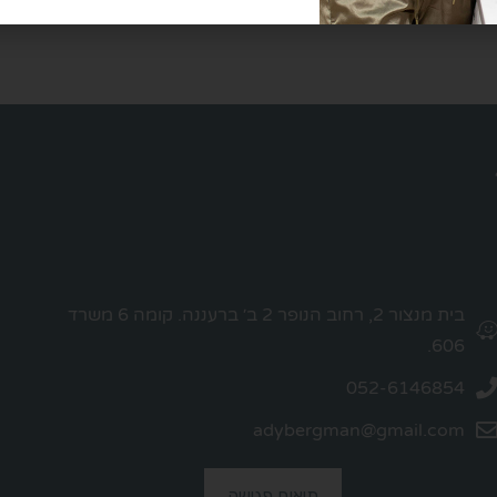
בית מנצור 2, רחוב הנופר 2 ב׳ ברעננה. קומה 6 משרד
606.
052-6146854
adybergman@gmail.com
תיאום פגישה