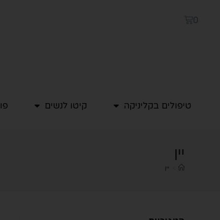
0
טיפולים בקליניקה
קיטו לנשים
פו
יין
>
יין