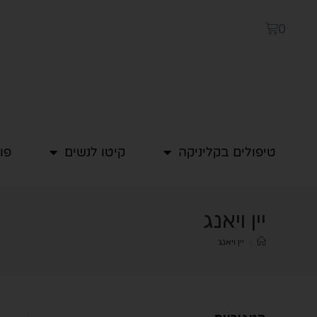
0
טיפולים בקליניקה
קיטו לנשים
פו
יין ויאנג
>
יין ויאנג