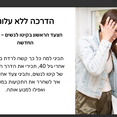
יון
 יין ויאנג
הדרכה ללא עלות
ן ויאנג הינם מונחים בפילוסופיה וברפואה הסינית המשמשים לתיאור בינא
קום. מאחר וקצרה היריעה מלדון במונחים אלו בפירוט, נציג את עיקרי הד
הצעד הראשון בקיטו לנשים – 
רורה ביותר בהתייחס לגוף…
החדשה
אין תגובות
תביני למה כל כך קשה לרדת 
אחרי גיל 40, תכירי את הד
של קיטו לנשים, ותביני צעד אח
איך לשחרר את התקיעות במש
ואפילו למנוע אותה.