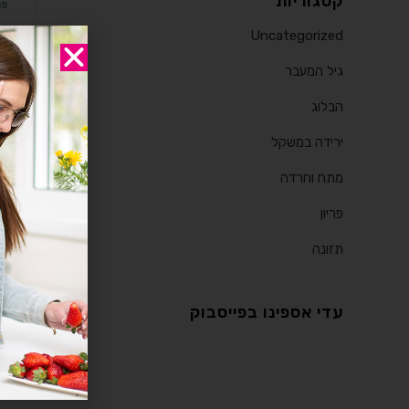
קטגוריות
פר
5 עקרונות אודות
Uncategorized
גיל המעבר
יי
בי
הבלוג
הב
ירידה במשקל
מתח וחרדה
פריון
תזונה
עדי אספינו בפייסבוק