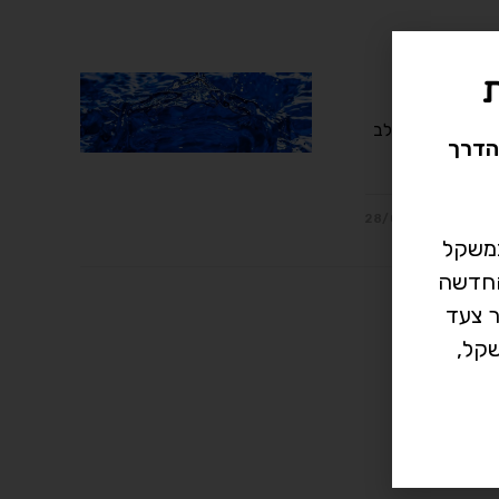
בתקופת גיל
ורמונים היא שלב
הדרך
28/04/2019
במשקל
רך החדשה
ר צעד
קל,