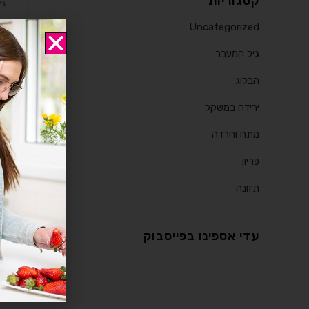
קטגוריות
גי
י
Uncategorized
גיל המעבר
נש
המ
הבלוג
פי
ירידה במשקל
מתח וחרדה
פריון
תזונה
עדי אספינו בפייסבוק