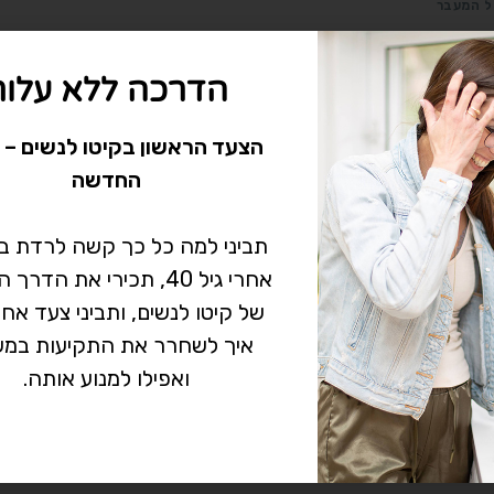
ל המעבר
ובש בנרתיק בגיל המעבר
הדרכה ללא עלות
ים רבות מדווחות על תחושת יובש בנרתיק ואי נוחות בעת קיום יחסי מין 
עבר.תחושת היובש נגרמת מירידה ברמות האסטרוגן (הירידה ברמות הה
הצעד הראשון בקיטו לנשים – 
זיולוגי וצפוי, לא מדובר…
החדשה
אין תגובות
תביני למה כל כך קשה לרדת 
אחרי גיל 40, תכירי את הד
של קיטו לנשים, ותביני צעד אח
איך לשחרר את התקיעות במש
ואפילו למנוע אותה.