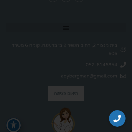
בית מנצור 2, רחוב הנופר 2 ב׳ ברעננה. קומה 6 משרד
606.
052-6146854
adybergman@gmail.com
תיאום פגישה