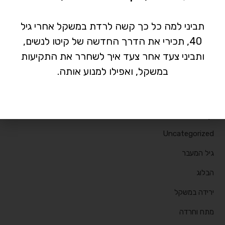
מיסודה. גיל המעבר הינו שלב התפתחותי בחייה
תביני למה כל כך קשה לרדת במשקל אחרי גיל
של האישה,…
40, תכירי את הדרך החדשה של קיטו לנשים,
ותביני צעד אחר צעד איך לשחרר את התקיעות
אין תגובות
28/04/2019
במשקל, ואפילו למנוע אותה.
קטגוריות
Uncategorized
גיל המעבר
הבלוג
ירידה במשקל
מתח וחרדה