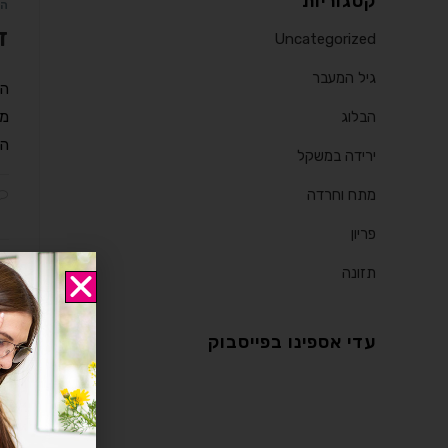
קטגוריות
הב
ד
Uncategorized
גיל המעבר
הב
הבלוג
הז
ירידה במשקל
מתח וחרדה
פריון
תזונה
הב
ד
עדי אספינו בפייסבוק
הב
עד
מח