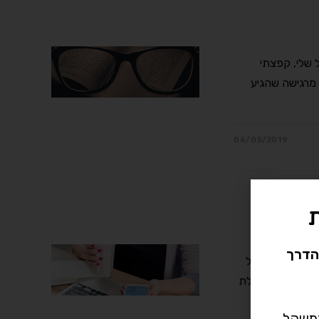
 שלי, קפצתי
 המשקל הראה 2 ק”ג פחות.אני מרגישה שהגיע
06/05/2019
הדרך
יני להרזיה אצל
ועות, אני מקבלת
במשקל