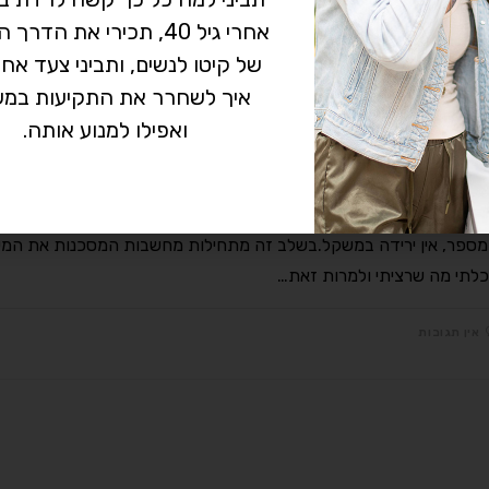
אחרי גיל 40, תכירי את הד
אין תגובות
של קיטו לנשים, ותביני צעד אח
איך לשחרר את התקיעות במש
ידה במשקל
ואפילו למנוע אותה.
יקור סיני ו ירידה במשקל
ים רבות מזדהות עם תחושת התסכול כאשר הן נעמדות על המשקל והו
ספר, אין ירידה במשקל.בשלב זה מתחילות מחשבות המסכנות את המש
לתי מה שרציתי ולמרות זאת…
אין תגובות