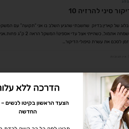
לוג
יקור סיני להרזיה 10
לוג של קארין:בדיוק שחשבתי שהגיע השלב בו אני “תקועה” עם המשקל
משמחה אתמול, כשהייתי אצל עדי אספינו!
מן לסכם את עשרת טיפולי הדיקור…
אין תגובות
לוג
הדרכה ללא עלות
יקור סיני להרזיה 11
הצעד הראשון בקיטו לנשים – 
לוג של קארין:באחד הבקרים לפני מספר שבועות הגעתי לטיפול דיקור ס
החדשה
י אספינו. בכל פעם שאני פוגשת מישהו או מישהי שלא ראו אותי כמה שב
מאות על…
תביני למה כל כך קשה לרדת 