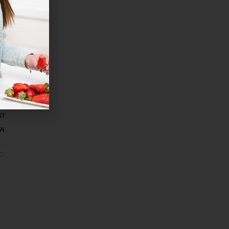
יר
ד
נש
המ
אכ