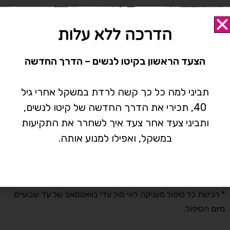
הדרכה ללא עלות
מיקום
הצעד הראשון בקיטו לנשים – הדרך החדשה
הקליניקה נמצאת ברחוב התדהר 15, בית אליהו , אזור התעשייה
רעננה.
תביני למה כל כך קשה לרדת במשקל אחרי גיל
40, תכירי את הדרך החדשה של קיטו לנשים,
שעות פעילות
ותביני צעד אחר צעד איך לשחרר את התקיעות
הקליניקה פעילה בימים ראשון-חמישי בין השעות 8:00-14:30
במשקל, ואפילו למנוע אותה.
וביום שישי בין השעות 8:00-14:00
אותיות קטנות אבל חשובות
*המחיר כולל מע"מ
* רכישת כל טיפול מעניקה ליווי מול עדי בוואטסאפ של עד שבועיים
מיום הטיפול.