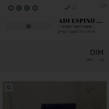
0
DIM
DIM
>
>