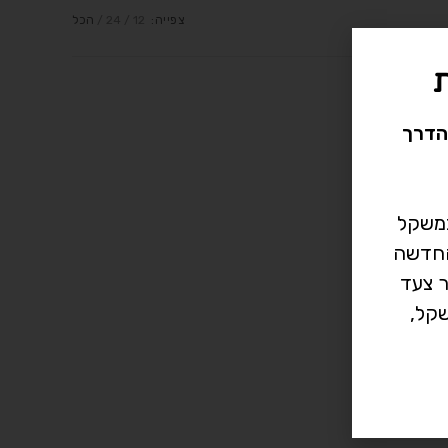
צפייה:
12
24
הכל
הדרך
במשקל
רך החדשה
ר צעד
קל,