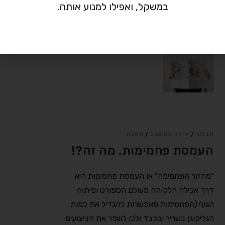
במשקל, ואפילו למנוע אותה.
צעירות והכל מאוזן (-השינה, הווסת, אין לנו מתח
חריג) חסכון בקלוריות⠀…
אין תגובות
19/05/2021
הבלוג
/
ירידה במשקל
/
תזונה
העמסת פחמימות. מה זה?!
"מחזור הפחמימה" או העמסת פחמימות היא
דרך אכילה הלקוחה מעולם הספורט ופיתוח
הגוף (הפחמימות מאפשרות להגדיל את כמות
הגליקוגן בשריר ובכבד ולכן לשפר את הביצועים