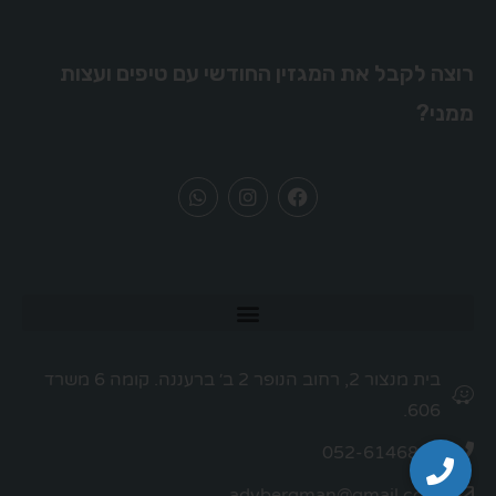
רוצה לקבל את המגזין החודשי עם טיפים ועצות
ממני?
בית מנצור 2, רחוב הנופר 2 ב׳ ברעננה. קומה 6 משרד
606.
052-6146854
adybergman@gmail.com