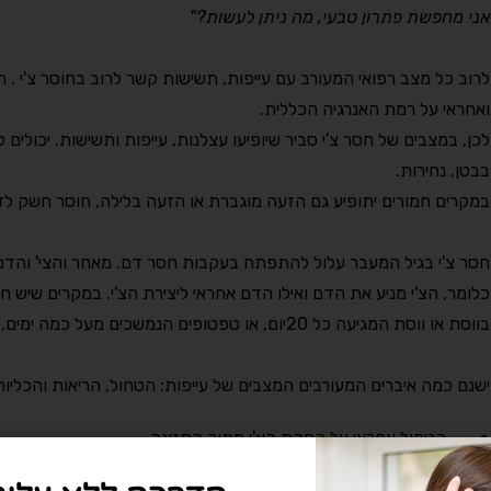
אני מחפשת פתרון טבעי, מה ניתן לעשות?"
לרוב כל מצב רפואי המעורב עם עייפות, תשישות קשר לרוב בחוסר צ'י . ה
ואחראי על רמת האנרגיה הכללית.
לכן, במצבים של חסר צ'י סביר שיופיעו עצלנות, עייפות ותשישות. יכולים
בבטן, נחירות.
במקרים חמורים יתופיע גם הזעה מוגברת או הזעה בלילה, חוסר חשק לד
חסר צ'י בגיל המעבר עלול להתפתח בעקבות חסר דם. מאחר והצי' והדם ת
כלומר, הצ'י מניע את הדם ואילו הדם אחראי ליצירת הצ'י. במקרים שיש ח
בווסת או ווסת המגיעה כל 20יום, או טפטופים הנמשכים מעל כמה ימים, טחורים מדממים) לאורך זמן יתפתח גם חסר צ'י.
ישנם כמה איברים המעורבים המצבים של עייפות: הטחול, הריאות והכליות
הטחול אחראי על הפקת הצ'י מתוך התזונה
הריאות מפיקות צ'י מתוך האויר אותו אנו נושמים