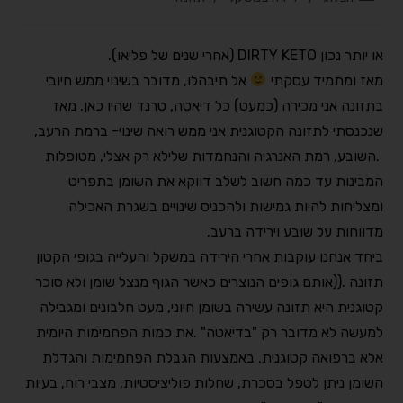
או יותר נכון
DIRTY KETO (
אחרי שנים של פליאו
).
מאז ומתמיד עסקתי
אל תיבהלו, מדובר בשינוי ממש חיובי
בתזונה אני מכירה (כמעט) כל דיאטה, טרנד שהיו כאן. מאז
שנכנסתי לתזונה הקטוגנית אני ממש רואה שינוי- ברמת הרעב,
.
השובע, רמת האנרגיה והנחמדות שלי
לא רק אצלי, מטופלות
המבינות עד כמה חשוב לשלב דווקא את השומן בתפריט
ומצליחות להיות גמישות ולהכניס שינויים בשגרת האכילה
מדווחות על שובע וירידה ברעב
.
ביחד אנחנו עוקבות אחרי הירידה במשקל והעלייה בגופי הקטון
תזונה
).
(אותם גופים הנוצרים כאשר הגוף מנצל שומן ולא סוכר
קטוגנית היא תזונה עשירה בשומן חיוני, מעט חלבונים ומגבילה
למעשה לא מדובר רק "בדיאטה"
.
את כמות הפחמימות היומית
אלא ברפואה קטוגנית. באמצעות הגבלת הפחמימות והגדלת
השומן ניתן לטפל בסכרת, שחלות פוליציסטיות, מצבי רוח, בעיות