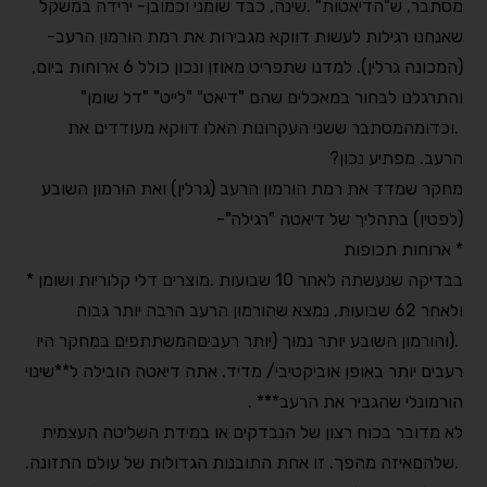
מסתבר, ש"הדיאטות"
.
שינה, כבד שומני וכמובן- ירידה במשקל
שאנחנו רגילות לעשות דווקא מגבירות את רמת הורמון הרעב-
(המכונה גרלין). למדנו שתפריט מאוזן ונכון כולל 6 ארוחות ביום,
והתרגלנו לבחור במאכלים שהם "דיאט" "לייט" "דל שומן"
.
וכדומה
מסתבר ששני העקרונות האלו דווקא מעודדים את
הרעב. מפתיע נכון
?
מחקר שמדד את רמת הורמון הרעב (גרלין) ואת הורמון השובע
(לפטין) בתהליך של דיאטה "רגילה
"-
*
ארוחות תכופות
בבדיקה שנעשתה לאחר 10 שבועות
.
מוצרים דלי קלוריות ושומן
*
ולאחר 62 שבועות, נמצא שהורמון הרעב הרבה יותר גבוה
).
והורמון השובע יותר נמוך (יותר רעבים
המשתתפים במחקר היו
רעבים יותר באופן אוביקטיבי/ מדיד. אתה דיאטה הובילה ל**שינוי
הורמונלי שהגביר את הרעב
*** .
לא מדובר בכוח רצון של הנבדקים או במידת השליטה העצמית
.
שלהם
איזה מהפך. זו אחת התובנות הגדולות של עולם התזונה
.