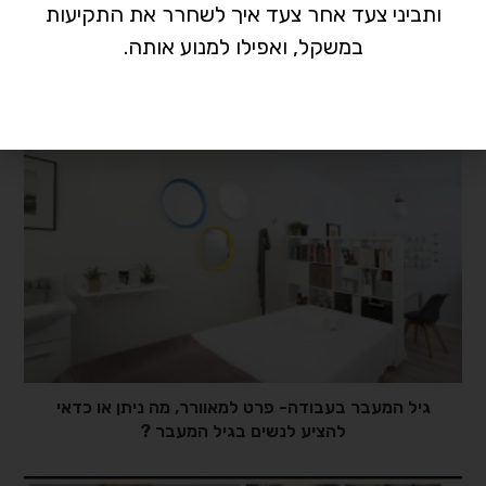
ותביני צעד אחר צעד איך לשחרר את התקיעות
במשקל, ואפילו למנוע אותה.
עייפות דיאטה
גיל המעבר בעבודה- פרט למאוורר, מה ניתן או כדאי
להציע לנשים בגיל המעבר ?