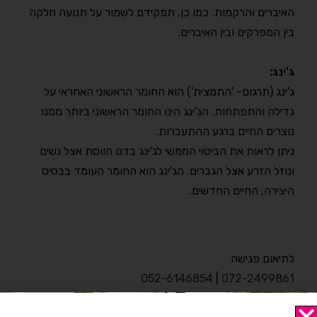
האיברים והרקמות. כמו כן, תפקידם לשמור על תנועה חלקה
בין המפרקים ובין האיברים.
ג'ינג:
ג'ינג (תרגום- 'התמצית') הוא החומר הראשוני האחראי על
גדילה והתפתחות. הג'ינג הינו החומר הראשוני ביותר ממנו
נוצרים החיים ברגע ההתעברות.
ניתן לראות את הביטוי הממשי לג'ינג בדם הווסת אצל נשים
ונוזל הזרע אצל הגברים. הג'ינג הוא החומר העומד בבסיס
היצירה, החיים החדשים.
לתיאום פגישה
052-6146854
|
072-2499861
רעננה, אחוזה 198. מרכז גולן
.