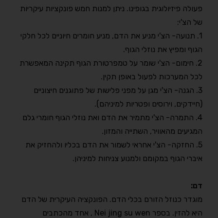
פעולה פיזיולוגית בגופינו. ניתן למנות חמש פונקציות עיקריות
של הצ'י:
1. תנועה- הצ'י מניע את הדם, מניע חומרים חיוניים לכל חלקי
הגוף ומפיץ את נוזלי הגוף.
2. חימום- הצ'י שומר על טמפרטורת הגוף תקינה המאפשרת
לכל המערכות לפעול באופן תקין.
3. הגנה- הצ'י מגן על מפני פלישות של פתוגנים חיצוניים
(חיידקים, וירוסים ופטריות למיניהם).
4. התמרה- הצ'י מתמיר את הדם ואת נוזלי הגוף חומרי גלם
המגיעים מהאוויר, השתייה והמזון.
5. החזקה- הצ'י אחראי לשמור את הדם בכליו ולהחזיק את
איברי הגוף במקומם ולמנוע צניחות למיניהן.
דם:
מוגדר כנוזל הזורם בכלי הדם. הפונקציה העיקרית של הדם
היא להזין. בספר Nei jing su wen , אחד מהכתבים