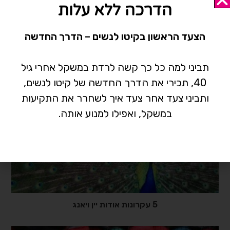
תוכלי גם להשאיר הודעה
הדרכה ללא עלות
ונחזור אלייך-
לחצי כאן
הצעד הראשון בקיטו לנשים – הדרך החדשה
תגיות:
הרפואה הסינית
,
רפואה סינית
תביני למה כל כך קשה לרדת במשקל אחרי גיל
40, תכירי את הדרך החדשה של קיטו לנשים,
ותביני צעד אחר צעד איך לשחרר את התקיעות
אולי תאהב/י גם
במשקל, ואפילו למנוע אותה.
5 עקרונות אודות יין ויאנג