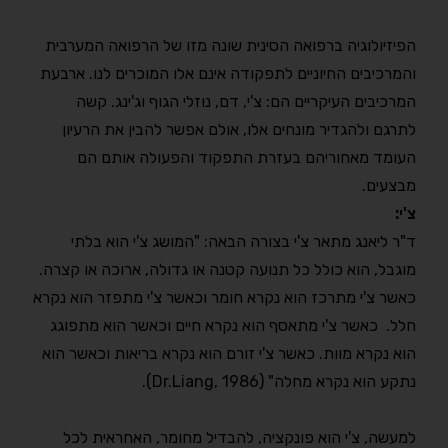
הפיזיולוגיה ברפואה הסינית שונה מזו של הרפואה המערבית
והמרכיבים החיוניים לתפקודה אינם אלו המוכרים לנו. ארבעת
המרכיבים העיקריים הם: צ'י, דם, נוזלי הגוף וג'ינג. קשה
לתרגם ולהגדיר מונחים אלו, אולם אפשר להבין את הרעיון
העומד מאחוריהם בעזרת התפקוד והפעולה אותם הם
מבצעים.
צ'י:
ד"ר ליאנג מתאר צ'י בצורה הבאה: "המושג צ'י הוא בלתי
מוגבל, הוא כולל כל תנועה קטנה או גדולה, ארוכה או קצרה.
כאשר צ'י מתרכז הוא נקרא חומר וכאשר צ'י מתפזר הוא נקרא
חלל. כאשר צ'י מתאסף הוא נקרא חיים וכאשר הוא מתפוגג
הוא נקרא מוות. כאשר צ'י זורם הוא נקרא בריאות וכאשר הוא
נתקע הוא נקרא מחלה" (Dr.Liang, 1986).
למעשה, צ'י הוא פונקציה, להבדיל מחומר, האחראית לכל