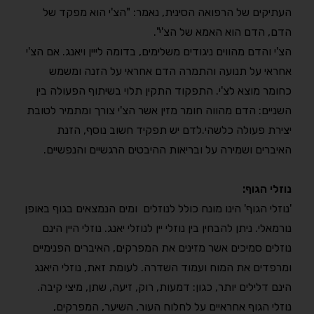
העתיקים של הרפואה הסינית, נאמר: "הצ'י הוא מפקד של
הדם, הדם הוא האמא של הצ'י".
הצ'י והדם מהווים ניגודים משלימים, בדומה לייין ויאנג. אם הצ'י
אחראי על תנועה והתמרה הדם אחראי על הזנה ומשמש
כחומר מוצא לצ'י. התפקוד התקין תלוי בשיתוף הפעולה בין
השניים: הדם מהווה חומר מזין אשר הצ'י צורך ומתמיר לטובת
יצירת פעולה כלשהי.לדם יש תפקיד חשוב נוסף, הזנת
האיברים ושמירה על ובריאות ההיבטים הרגשיים והנפשיים.
נוזלי הגוף:
'נוזלי הגוף' הינו מונח כולל לנוזלים ומים הנמצאים בגוף באופן
נורמאלי. ניתן להבחין בין נוזלי יין לנוזלי יאנג. נוזלי היין הינם
נוזלים סמיכים אשר מזינים את המפרקים, האיברים הפנימיים
ומרפדים את המוח ועמוד השדרה. לעומת זאת, נוזלי היאנג
הינם דלילים יותר, כגון: דמעות, רוק, זיעה, שתן, מיצי קיבה.
נוזלי הגוף אחראיים על לחלוח העור, השיער, המפרקים,