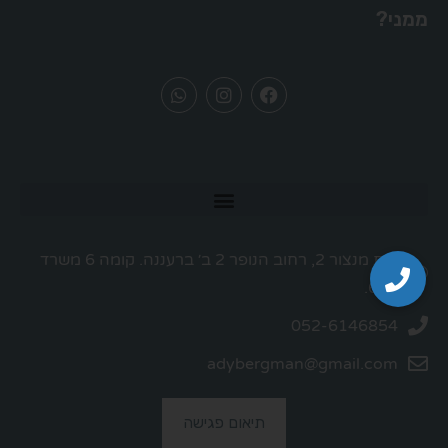
ממני?
בית מנצור 2, רחוב הנופר 2 ב׳ ברעננה. קומה 6 משרד
606.
052-6146854
adybergman@gmail.com
תיאום פגישה