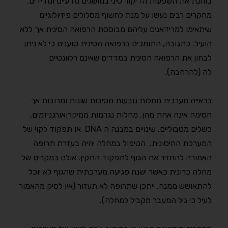
בוחנת את השפעות הדיקור סיני במושגים מדעיים ומדידים.
מחקרים רבים נעשו על מנת לחשוף מסלולים פיזיולוגיים
שיתאימו למרידאנים עליהם מבוססת הרפואה הסינית אך ללא
הועיל. כתגובה, התומכים ברפואה הסינית טוענים כי לא ניתן
לבחון את הרפואה הסינית במדדים שאינם רלוונטיים
לה (להרחבה).
בראייה מערבית מחלות נובעות מסיבות שונות ומרובות אך
חסימה אינה אחת מהן. מחלות נגרמות ממיקרואורגניזמים,
כשלים מטבוליים, שינויים במבנה ה DNA או תפקוד לקוי של
המערכת החיסונית. הטיפול במחלה יהיה בעזרת תרופה
האמורה להחזיר את הגוף לתפקוד התקין. אולם במקרים של
מחלה כרונית כאשר ישנה פגיעה מערכתית שהגוף לא יוכל
להתאושש ממנה, ייתכן שתרופה לא תעזור (אין לסיק מהאמור
לעיל כי גיל המעבר מקביל למחלה).