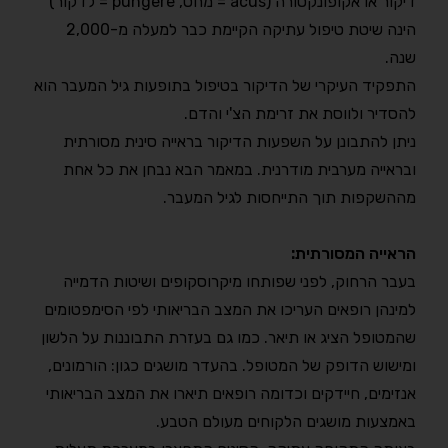
דיקור או אקופונקטורה (acus = מחט, pungere = לדקור)
הינה שיטת טיפול עתיקה הקיימת כבר למעלה מ-2,000
שנה.
התפקיד העיקרי של הדיקור בטיפול בתופעות גיל המעבר הוא
להסדיר ולווסת את זרימת הצ'י והדם.
ניתן להתבונן על השפעות הדיקור בראייה סינית מסורתית
ובראייה מערבית מודרנית. במאמר הבא נבחן את כל אחת
מההשקפות תוך התייחסות לגיל המעבר.
הראייה המסורתית:
בעבר הרחוק, לפני שפותחו מיקרוסקופים ושיטות הדמייה
למינהן רופאים העריכו את המצב הבריאותי לפי הסימפטומים
שהמטופל הציג או תיאר. כמו גם בעזרת התבוננות על הלשון
ומישוש הדופק של המטופל. בהעדר מושגים כגון: הורמונים,
אנזימים, חיידקים וכדומה רופאים תיארו את המצב הבריאותי
באמצעות מושגים הלקוחים מעולם הטבע.