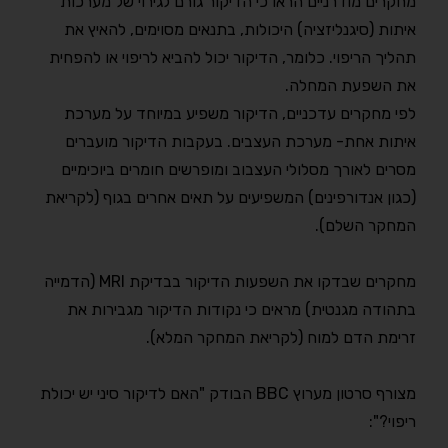
מחקרים מודרניים הראו כי הדיקור גורם לגירוי של מערכות
איתות (סיגנליזציה) היכולות, בתנאים מסוימים, להאיץ את
תהליך הריפוי. כלומר, הדיקור יכול להביא לריפוי או להפחית
את השפעת המחלה.
לפי מחקרים עדכניים, הדיקור משפיע במיוחד על מערכת
איתות אחת- מערכת העצבים. בעקבות הדיקור מועברים
מסרים לאורך מסלולי העצבוב ומופרשים חומרים ביוכימיים
(כגון אנדורפינים) המשפיעים על תאים אחרים בגוף (לקריאת
המחקר השלם).
מחקרים שבדקו את השפעות הדיקור בבדיקת MRI (הדמייה
בתהודה מגנטית) מראים כי נקודות הדיקור מגבירות את
זרימת הדם למוח (לקריאת המחקר המלא).
מצורף סרטון מערוץ BBC הבודק "האם לדיקור סיני יש יכולת
ריפוי?":