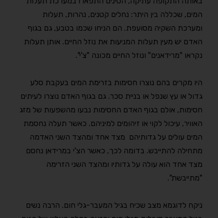
באותה התקופה עתיקה, הסינים התפארו במערכת תעלות
המים, שכללה בין היתר: נחלים קטנים, נהרות, תעלות
ומערכת השקיה מסועפת. הם הניחו שכמו בטבע, גם בגוף
האדם יש מעין תעלות המניעות את נוזל החיים. אותן תעלות
נקראו "מרידאנים" ונוזל החיים מכונה "צ'י".
היו מקרים בהם נוצרו חסימות בזרימת המים בעקבת סלע
גדול או עץ שנפל או בניית סכר. גם בגוף האדם נוצרו לעיתים
חסימות, אולם בגוף האדם החסימות נבעו מהשפעות של מזג
האוויר, עיכול לקוי או זיהומים למיניהם. כאשר תעלה נחסמת
המים עולים על גדותיהם מצד אחד ומהצד השני האדמה
מתחילה להתייבש. בדומה לכך, כאשר הצ'י במרידאן נחסם
מצד אחד הוא עולה על גדותיו ומהצד השני הזרימה
"מתייבשת".
ניקח לדוגמא מצב שכיח בגיל המעבר-גלי חום. הרבה נשים