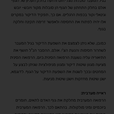
בגיל המעבר סובלות מגלי חום והזעה בחלק העליון של הגוף
אולם בחלק התחתון של הגוף הן סובלות מקור ויובש- יובש
וגינאלי וקור בכפות הרגליים. אם כך, תפקיד הדיקור במקרים
אלו יהיה לפתוח את החסימה ולאפשר זרימה תקינה וחלקה
בגוף.
כמובן, שלא ניתן לצמצם את השפעת הדיקור בגיל המעבר
לשחרור חסימות והנעת הצ'י. אולם, ההסבר הנ"ל חושף את
התיאוריה עליה נשענת הרפואה הסינית.כיום, הרפואה הסינית
מציעה מגוון שיטות דיקור ומגוון מניפולציות שניתן לבצע על
המחטים ובכך לשנות את השפעת הדיקור על הגוף. לדוגמא,
ישנן שיטות מחזקות וישנן שיטות מניעות.
ראייה מערבית:
הרפואה המערבית מחלקת את גוף האדם לתאים, חומרים
ביוכמיים ומיני מולקולות. בהתאם לכך, הרפואה המערבית