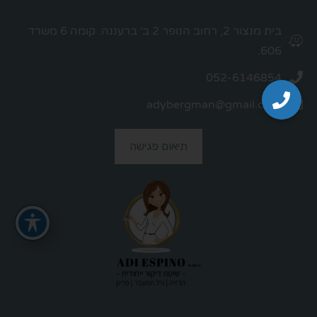
בית מנצור 2, רחוב הנופר 2 ב׳ ברעננה. קומה 6 משרד
606.
052-6146854
adybergman@gmail.com
תיאום פגישה