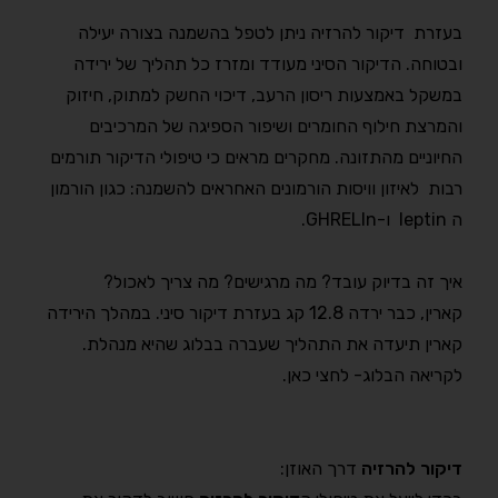
בעזרת דיקור להרזיה ניתן לטפל בהשמנה בצורה יעילה
ובטוחה. הדיקור הסיני מעודד ומזרז כל תהליך של ירידה
במשקל באמצעות ריסון הרעב, דיכוי החשק למתוק, חיזוק
והמרצת חילוף החומרים ושיפור הספיגה של המרכיבים
החיוניים מהתזונה. מחקרים מראים כי טיפולי הדיקור תורמים
רבות לאיזון וויסות הורמונים האחראים להשמנה: כגון הורמון
ה leptin ו-GHRELIn.
איך זה בדיוק עובד? מה מרגישים? מה צריך לאכול?
קארין, כבר ירדה 12.8 קג בעזרת דיקור סיני. במהלך הירידה
קארין תיעדה את התהליך שעברה בבלוג שהיא מנהלת.
לקריאה הבלוג- לחצי כאן.
דיקור להרזיה
דרך האוזן: