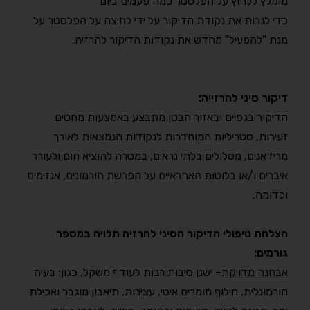
מומלץ ללחוץ על הפלסטר כמה פעמים ביום
כדי לגרות את נקודת הדיקור על ידי לחיצה על הפלסטר על
מנת "להפעיל" מחדש את נקודות הדיקור להרזיה.
דיקור סיני להרזייה:
הדיקור בגפיים ובאזור הבטן מתבצע באמצעות מחטים
זעירות, סטריליות המוחדרות לנקודות הנמצאות לאורך
מרידאנים, מסלולים בלתי נראים, במטרה להוציא חום ולעורר
איברים ו/או בלוטות האחראיים על הפרשת הורמונים, אנזימים
וכדומה.
הצלחת טיפולי הדיקור הסיני להרזיה תלויה במספר
גורמים:
אבחנה מדויקת
– ישנן סיבות רבות לעודף משקל, כגון: בעיה
הורמונלית, חילוף חומרים איטי, עצירות, תיאבון מוגבר ואכילת