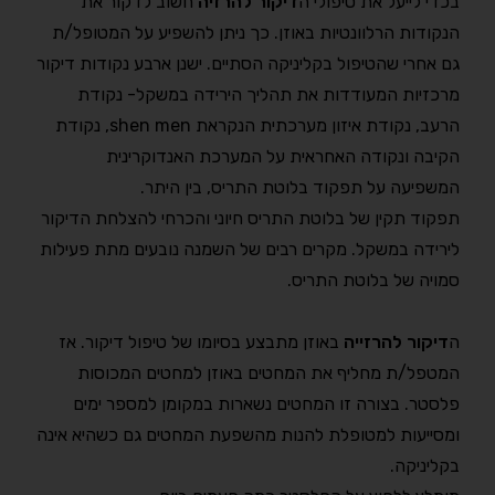
בכדי לייעל את טיפולי ה
דיקור להרזיה
חשוב לדקור את
הנקודות הרלוונטיות באוזן. כך ניתן להשפיע על המטופל/ת
גם אחרי שהטיפול בקליניקה הסתיים. ישנן ארבע נקודות דיקור
מרכזיות המעודדות את תהליך הירידה במשקל- נקודת
הרעב, נקודת איזון מערכתית הנקראת shen men, נקודת
הקיבה ונקודה האחראית על המערכת האנדוקרינית
המשפיעה על תפקוד בלוטת התריס, בין היתר.
תפקוד תקין של בלוטת התריס חיוני והכרחי להצלחת הדיקור
לירידה במשקל. מקרים רבים של השמנה נובעים מתת פעילות
סמויה של בלוטת התריס.
ה
דיקור להרזייה
באוזן מתבצע בסיומו של טיפול דיקור. אז
המטפל/ת מחליף את המחטים באוזן למחטים המכוסות
פלסטר. בצורה זו המחטים נשארות במקומן למספר ימים
ומסייעות למטופלת להנות מהשפעת המחטים גם כשהיא אינה
בקליניקה.