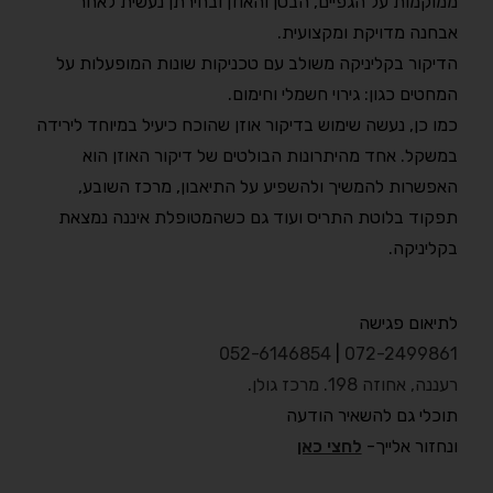
ממוקמות על הגפיים, הבטן והאוזן ובחירתן נעשית לאחר
אבחנה מדויקת ומקצועית.
הדיקור בקליניקה משולב עם טכניקות שונות המופעלות על
המחטים כגון: גירוי חשמלי וחימום.
כמו כן, נעשה שימוש בדיקור אוזן שהוכח כיעיל במיוחד לירידה
במשקל. אחד מהיתרונות הבולטים של דיקור האוזן הוא
האפשרות להמשיך ולהשפיע על התיאבון, מרכז השובע,
תפקוד בלוטת התריס ועוד גם כשהמטופלת איננה נמצאת
בקליניקה.
לתיאום פגישה
052-6146854
|
072-2499861
רעננה, אחוזה 198. מרכז גולן
.
תוכלי גם להשאיר הודעה
ונחזור אלייך-
לחצי כאן