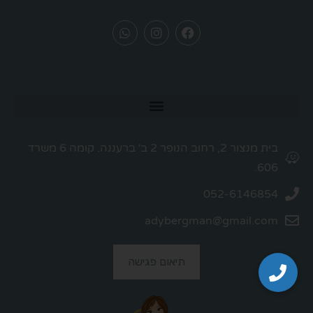
בית מנצור 2, רחוב הנופר 2 ב׳ ברעננה. קומה 6 משרד
606.
052-6146854
adybergman@gmail.com
תיאום פגישה