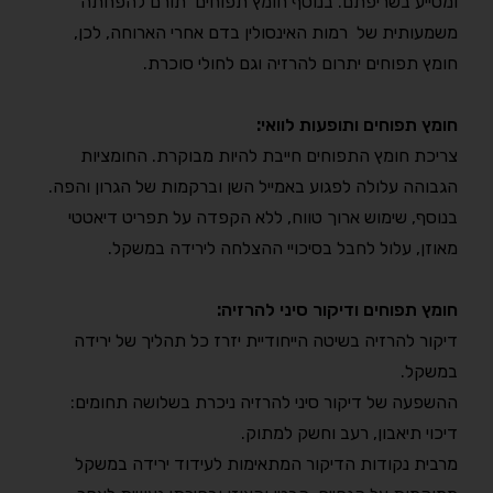
ומסייע בשריפתם. בנוסף חומץ תפוחים תורם להפחתה
משמעותית של רמות האינסולין בדם אחרי הארוחה, לכן,
חומץ תפוחים יתרום להרזיה וגם לחולי סוכרת.
חומץ תפוחים ותופעות לוואי:
צריכת חומץ התפוחים חייבת להיות מבוקרת. החומציות
הגבוהה עלולה לפגוע באמייל השן וברקמות של הגרון והפה.
בנוסף, שימוש ארוך טווח, ללא הקפדה על תפריט דיאטטי
מאוזן, עלול לחבל בסיכויי ההצלחה לירידה במשקל.
חומץ תפוחים ודיקור סיני להרזיה:
דיקור להרזיה בשיטה הייחודיית יזרז כל תהליך של ירידה
במשקל.
ההשפעה של דיקור סיני להרזיה ניכרת בשלושה תחומים:
דיכוי תיאבון, רעב וחשק למתוק.
מרבית נקודות הדיקור המתאימות לעידוד ירידה במשקל