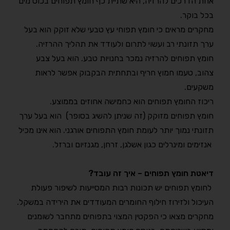
אחת הדרכים להרזיה, היא שתיית כף חומץ תפוחים בכוס מים
בכל בוקר.
מחקרים מראים כי חומץ תפוחי עץ טבעי שלא זוקק הוא בעל
ערך תזונתי רב ועשוי לתרום ולעודד את תהליך ההרזיה.
חומץ תפוחים להרזיה נמכר בחנויות טבע. הוא בעל צבע
צהוב, טעמו חמוץ חריף ובתחתית הבקבוק אפשר לראות
משקעים.
ריכוז החומץ תפוחים הוא כחמישה אחוזים בממוצע.
חומץ תפוחים מזוקק (זה שניתן להשיג בסופר) הוא בעל ערך
תזונתי נמוך יותר לעומת חומץ התפוחים אורגני. הוא אינו מכיל
אנזימים ומינרלים כגון אשלגן, זרחן, מגנזיום וברזל.
דיאטת חומץ תפוחים – איך זה עובד?
לחומץ תפוחים יש תכונות רבות המסייעות לשיפור פעולת
העיכול ולזירוז חילוף החומרים המעודדים את הירידה במשקל.
מחקרים מצאו כי הפקטין המצוי בתפוחים מתחבר לשומנים