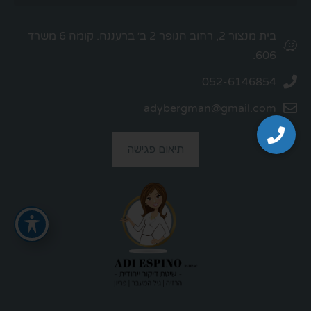
בית מנצור 2, רחוב הנופר 2 ב׳ ברעננה. קומה 6 משרד
606.
052-6146854
adybergman@gmail.com
תיאום פגישה