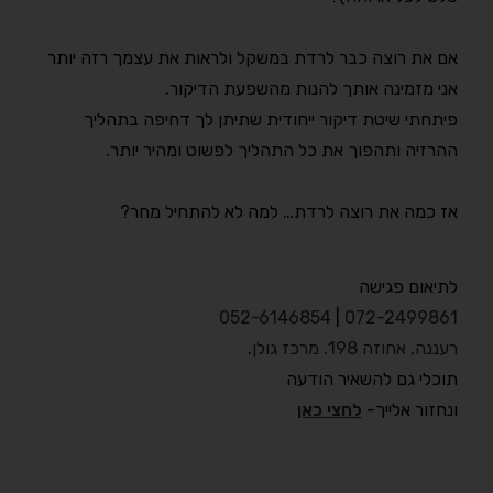
אם את רוצה כבר לרדת במשקל ולראות את עצמך רזה יותר
אני מזמינה אותך להנות מהשפעת הדיקור.
פיתחתי שיטת דיקור ייחודית שתיתן לך דחיפה בתהליך
ההרזיה ותהפוך את כל התהליך לפשוט ומהיר יותר.
אז כמה את רוצה לרדת… למה לא להתחיל מחר?
לתיאום פגישה
052-6146854
|
072-2499861
רעננה, אחוזה 198. מרכז גולן
.
תוכלי גם להשאיר הודעה
ונחזור אלייך-
לחצי כאן