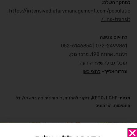
למחקר השלם:
https://intensivedietarymanagement.com/populatio
ns-transit…/
לתיאום פגישה
052-6146854
|
072-2499861
רעננה, אחוזה 198. מרכז גולן
.
תוכלי גם להשאיר הודעה
ונחזור אלייך-
לחצי כאן
תגיות:
LCHF
,
KETO
,
דיקור להרזיה
,
דיקור לירידה במשקל
,
דל
פחמימות
,
הורמונים
אולי תאהב/י גם