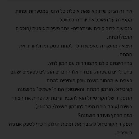
איך זה הגיוני שדווקא שאת אוכלת כל הזמן במסעדות ופחות
מקפידה על האוכל את יורדת במשקל
… ⠀
בנסיעות לרוב קורים שני דברים- יותר פעילות גופנית (הולכים
הרבה) ונחת
. ⠀
היציאה מהשגרה מאפשרת לך לקחת פסק זמן ולהוריד את
המתח
.⠀
בחיי היומיום כולנו מתמודדות עם המון לחץ
. ⠀
בית, ילדים משפחה, עבודה אלו הדברים הרגילים לפעמים יש גם
כאבים או מחסור בשינה שרק מוסיפים למתח
.⠀
קורטיזול, הורמון המתח, והאינסולין הם ה"אשמים" בהשמנה
.⠀
התפקיד של הקורטיזול הוא להגביר ערנות ולהפחית את הצורך
בשינה (עובד ביחס הפוך להורמון השינה/ מלטונין
).⠀
למה הלחץ מעודד השמנה
?⠀
תפקיד הקורטיזול להגביר את זמינות הגלוקוז כדי לספק אנרגיה
לשרירים
. ⠀