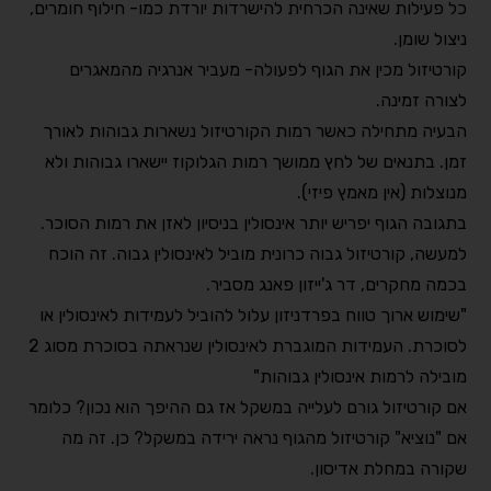
כל פעילות שאינה הכרחית להישרדות יורדת כמו- חילוף חומרים,
ניצול שומן
. ⠀
קורטיזול מכין את הגוף לפעולה- מעביר אנרגיה מהמאגרים
לצורה זמינה
.⠀
הבעיה מתחילה כאשר רמות הקורטיזול נשארות גבוהות לאורך
זמן. בתנאים של לחץ ממושך רמות הגלוקוז יישארו גבוהות ולא
מנוצלות (אין מאמץ פיזי
).⠀
בתגובה הגוף יפריש יותר אינסולין בניסיון לאזן את רמות הסוכר
.⠀
למעשה, קורטיזול גבוה כרונית מוביל לאינסולין גבוה. זה הוכח
בכמה מחקרים, דר ג'ייזון פאנג מסביר
.⠀
"
שימוש ארוך טווח בפרדניזון עלול להוביל לעמידות לאינסולין או
לסוכרת. העמידות המוגברת לאינסולין שנראתה בסוכרת מסוג 2
מובילה לרמות אינסולין גבוהות
" ⠀
אם קורטיזול גורם לעלייה במשקל אז גם ההיפך הוא נכון? כלומר
אם "נוציא" קורטיזול מהגוף נראה ירידה במשקל? כן. זה מה
שקורה במחלת אדיסון
. ⠀