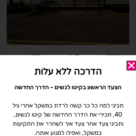
לתיאום פגישה
052-6146854
|
072-2499861
הדרכה ללא עלות
רעננה, אחוזה 198. מרכז גולן
.
תוכלי גם להשאיר הודעה
הצעד הראשון בקיטו לנשים – הדרך החדשה
ונחזור אלייך-
לחצי כאן
תביני למה כל כך קשה לרדת במשקל אחרי גיל
40, תכירי את הדרך החדשה של קיטו לנשים,
תגיות:
דיאטה נכונה
,
ירידה במשקל
,
נשים
,
תזונה
,
תזונה קיטוגנית
ותביני צעד אחר צעד איך לשחרר את התקיעות
לנשים
,
תזונהנכונה
במשקל, ואפילו למנוע אותה.