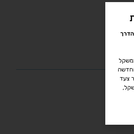
הדרך
במשקל
רך החדשה
ר צעד
קל,