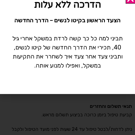
הדרכה ללא עלות
מיקום
הקליניקה נמצאת ברחוב התדהר 15, בית אליהו , אזור התעשייה
הצעד הראשון בקיטו לנשים – הדרך החדשה
רעננה.
שעות פעילות
תביני למה כל כך קשה לרדת במשקל אחרי גיל
הקליניקה פעילה בימים ראשון-חמישי בין השעות 8:00-14:30
40, תכירי את הדרך החדשה של קיטו לנשים,
וביום שישי בין השעות 8:00-14:00
ותביני צעד אחר צעד איך לשחרר את התקיעות
במשקל, ואפילו למנוע אותה.
אותיות קטנות אבל חשובות
*המחיר כולל מע"מ
* רכישת כל טיפול מעניקה ליווי מול עדי בוואטסאפ של עד שבועיים
מיום הטיפול.
תנאי תשלום והחזרים
קביעת טיפול ביומן כרוכה בביצוע תשלום מראש.
ניתן לדחות/לבטל טיפול עד 24 שעות לפני מועד הטיפול ולקבל