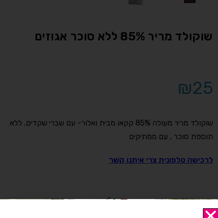
שוקולד מריר 85% ללא סוכר אגוזים
₪
25
שוקולד מריר מעולה 85% קקאו מבית ואלור- עם שברי שקדים. ללא
תוספת סוכר , עם ממתיקים
לרכישה טלפונית צרי איתנו קשר