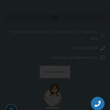
בית מנצור 2, רחוב הנופר 2 ב׳ ברעננה. קומה 6 משרד
606.
052-6146854
adybergman@gmail.com
תיאום פגישה