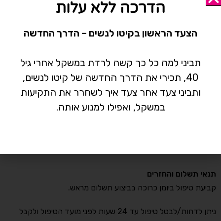
הדרכה ללא עלות
מיקום
הקליניקה נמצאת ברחוב התדהר 15, בית אליהו , אזור התעשייה
הצעד הראשון בקיטו לנשים – הדרך החדשה
רעננה.
שעות פעילות
תביני למה כל כך קשה לרדת במשקל אחרי גיל
הקליניקה פעילה בימים ראשון-חמישי בין השעות 8:00-14:30
40, תכירי את הדרך החדשה של קיטו לנשים,
וביום שישי בין השעות 8:00-14:00
ותביני צעד אחר צעד איך לשחרר את התקיעות
במשקל, ואפילו למנוע אותה.
אותיות קטנות אבל חשובות
*המחיר כולל מע"מ
* רכישת כל טיפול מעניקה ליווי מול עדי בוואטסאפ של עד שבועיים
מיום הטיפול.
תנאי תשלום והחזרים
קביעת טיפול ביומן כרוכה בביצוע תשלום מראש.
ניתן לדחות/לבטל טיפול עד 24 שעות לפני מועד הטיפול ולקבל