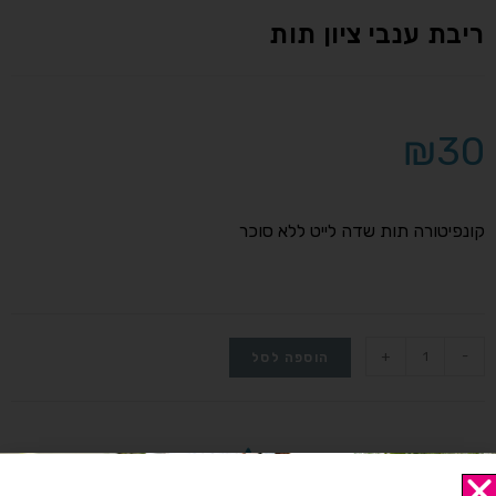
ריבת ענבי ציון תות
₪
30
קונפיטורה תות שדה לייט ללא סוכר
+
-
הוספה לסל