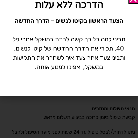
הדרכה ללא עלות
מיקום
הקליניקה נמצאת ברחוב התדהר 15, בית אליהו , אזור התעשייה
הצעד הראשון בקיטו לנשים – הדרך החדשה
רעננה.
שעות פעילות
תביני למה כל כך קשה לרדת במשקל אחרי גיל
הקליניקה פעילה בימים ראשון-חמישי בין השעות 8:00-14:30
40, תכירי את הדרך החדשה של קיטו לנשים,
וביום שישי בין השעות 8:00-14:00
ותביני צעד אחר צעד איך לשחרר את התקיעות
במשקל, ואפילו למנוע אותה.
אותיות קטנות אבל חשובות
*המחיר כולל מע"מ
* רכישת כל טיפול מעניקה ליווי מול עדי בוואטסאפ של עד שבועיים
מיום הטיפול.
תנאי תשלום והחזרים
קביעת טיפול ביומן כרוכה בביצוע תשלום מראש.
ניתן לדחות/לבטל טיפול עד 24 שעות לפני מועד הטיפול ולקבל