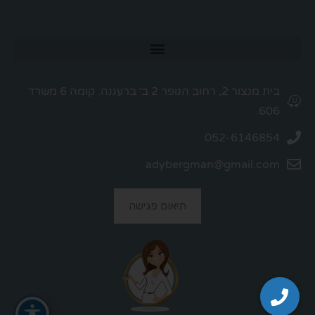
בית מנצור 2, רחוב הנופר 2 ב׳ ברעננה. קומה 6 משרד
606.
052-6146854
adybergman@gmail.com
תיאום פגישה