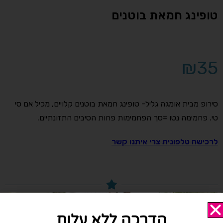
טופינג חמאת בוטנים
₪
35
סירופ מבית אומגה גליל- טופינג חמאת בוטנים קלויים, מכיל אם סי
טי. פחמימה נטו =סך הפחמימות פחות הסיבים התזונתיים.
לרכישה טלפונית צרי איתנו קשר
מיקום
הדרכה ללא עלות
הקליניקה נמצאת ברחוב התדהר 15, בית אליהו , אזור התעשייה