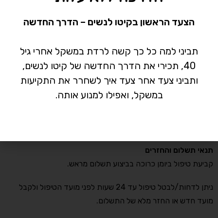
רעננה.
הצעד הראשון בקיטו לנשים – הדרך החדשה
שעות פעילות
הקליניקה פעילה בימים ראשון-חמישי בין השעות 8:00-14:30
תביני למה כל כך קשה לרדת במשקל אחרי גיל
וביום שישי בין השעות 8:00-14:00
40, תכירי את הדרך החדשה של קיטו לנשים,
ותביני צעד אחר צעד איך לשחרר את התקיעות
אותיות קטנות אבל חשובות
במשקל, ואפילו למנוע אותה.
*המחיר כולל מע"מ
* רכישת כל טיפול מעניקה ליווי מול עדי בוואטסאפ של עד שבועיים
מיום הטיפול.
תנאי תשלום והחזרים
קביעת טיפול ביומן כרוכה בביצוע תשלום מראש.
ניתן לדחות/לבטל טיפול עד 24 שעות לפני מועד הטיפול ולקבל
מועד חדש או החזר מלא של התשלום.