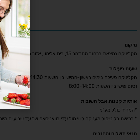
מיקום
הקליניקה נמצאת ברחוב התדהר 15, בית אליהו , אזור התעשייה רעננה.
שעות פעילות
הקליניקה פעילה בימים ראשון-חמישי בין השעות 8:00-14:30
וביום שישי בין השעות 8:00-14:00
אותיות קטנות אבל חשובות
*המחיר כולל מע"מ
* רכישת כל טיפול מעניקה ליווי מול עדי בוואטסאפ של עד שבועיים מיום
תנאי תשלום והחזרים