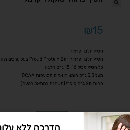
₪
15
חטיף חלבון פראוד
חטיף חלבון פראוד Proud Protein Bar בעל ערכים תזונתיים מעולים:
כל חטיף מכיל 15-16 גרם חלבון
מעל 3.5 גרם חומצות אמינו מסועפות BCAA
פחות מ2 גרם סוכר! (משתנה בהתאם לטעם)
+
-
הוספה לסל
הדרכה ללא עלות