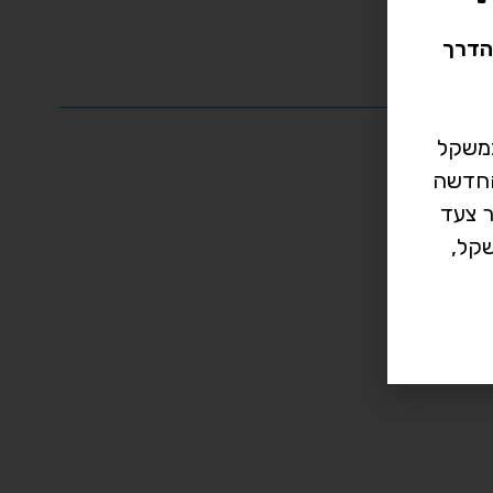
הדרך
במשקל
רך החדשה
ר צעד
קל,