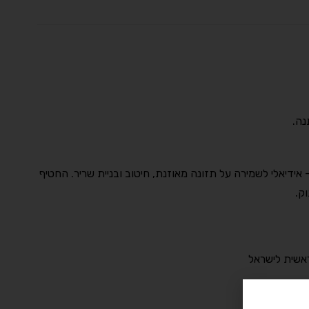
נה.
, 2.5 גרם BCAA, ורק 2.2 גרם סוכר – אידיאלי לשמירה על תזונה מאוזנת, חיטוב ובניית שריר. החטיף
ק.