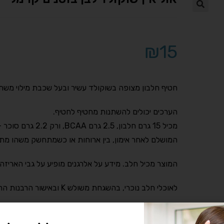
₪
15
חטיף חלבון מצופה בשוקולד עשיר ובעל שכבת מילוי משת
הערכים יכולים להשתנות מחטיף לחטיף.
מכיל 15 גרם חלבון
המושלם לאחר אימון, בין ארוחות או כשמתחשק משהו מתו
המוצר מכיל חלב. מידע על אלרגנים מופיע על גבי האריזה
לאוכלי חלב נוכרי, בהשגחת משולש K ובאישור הרבנות הראשית לישראל