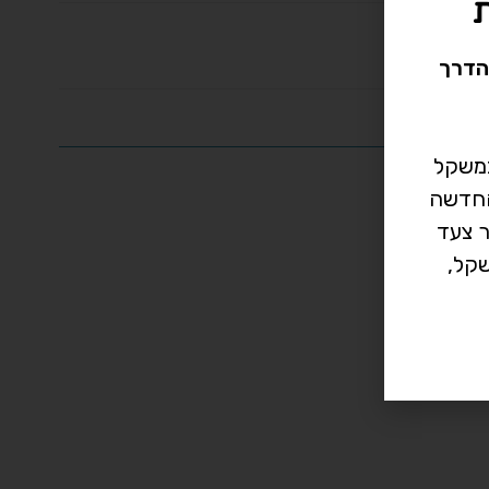
הדרך
במשקל
רך החדשה
ר צעד
קל,