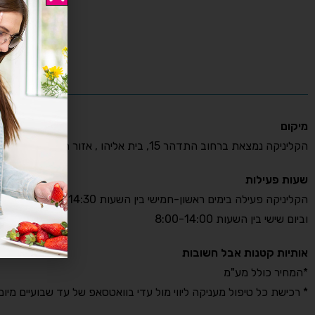
מיקום
הקליניקה נמצאת ברחוב התדהר 15, בית אליהו , אזור התעשייה רעננה.
שעות פעילות
הקליניקה פעילה בימים ראשון-חמישי בין השעות 8:00-14:30
וביום שישי בין השעות 8:00-14:00
אותיות קטנות אבל חשובות
*המחיר כולל מע"מ
* רכישת כל טיפול מעניקה ליווי מול עדי בוואטסאפ של עד שבועיים מיום