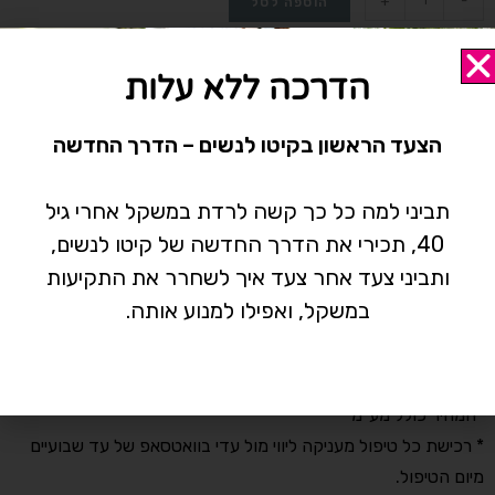
+
-
הוספה לסל
הדרכה ללא עלות
הצעד הראשון בקיטו לנשים – הדרך החדשה
מיקום
הקליניקה נמצאת ברחוב התדהר 15, בית אליהו , אזור התעשייה
תביני למה כל כך קשה לרדת במשקל אחרי גיל
רעננה.
40, תכירי את הדרך החדשה של קיטו לנשים,
שעות פעילות
ותביני צעד אחר צעד איך לשחרר את התקיעות
הקליניקה פעילה בימים ראשון-חמישי בין השעות 8:00-14:30
במשקל, ואפילו למנוע אותה.
וביום שישי בין השעות 8:00-14:00
אותיות קטנות אבל חשובות
*המחיר כולל מע"מ
* רכישת כל טיפול מעניקה ליווי מול עדי בוואטסאפ של עד שבועיים
מיום הטיפול.