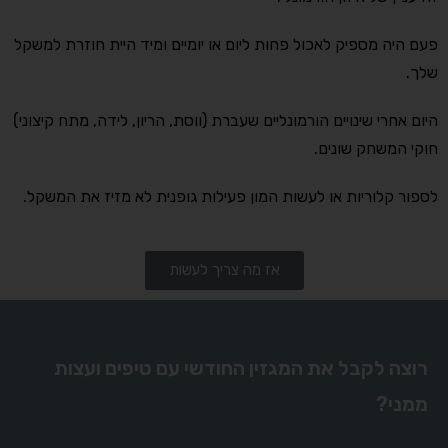
פעם היה מספיק לאכול פחות ליום או יומיים ומיד היית חוזרת למשקל
שלך.
היום אחרי שינויים הורמונליים שעברת (ווסת, הריון, לידה, מתח קיצוני)
חוקי המשחק שונים.
לספור קלוריות או לעשות המון פעילות גופנית לא מזיז את המשקל.
אז מה צריך לעשות
רוצה לקבל את המגזין החודשי עם טיפים ועצות
ממני?