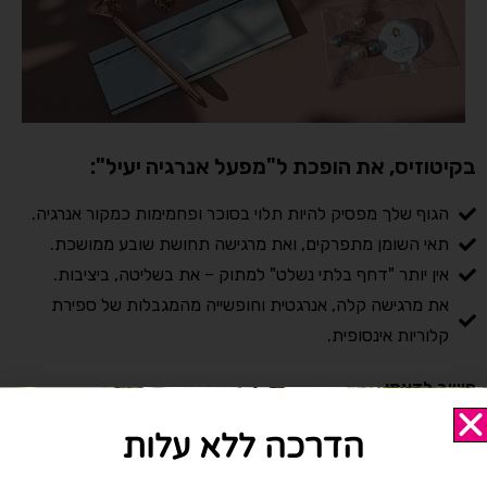
בקיטוזיס, את הופכת ל"מפעל אנרגיה יעיל":
הגוף שלך מפסיק להיות תלוי בסוכר ופחמימות כמקור אנרגיה.
תאי השומן מתפרקים, ואת מרגישה תחושת שובע ממושכת.
אין יותר "דחף בלתי נשלט" למתוק – את בשליטה, ביציבות.
את מרגישה קלה, אנרגטית וחופשייה מהמגבלות של ספירת
קלוריות אינסופית.
חשוב לדעת:
הדרכה ללא עלות
קיטוזיס הוא מצב פיזיולוגי טבעי של הגוף – לא "דיאטה" או רשימה
אין-סופית של מגבלות. בהדרכה הדיגיטלית אלמד אותך איך להפעיל