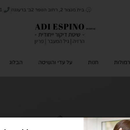
בית מנצור 2, רחוב הנופר 2ב׳ ברעננה
1
רמולות
חנות
על עדי והשיטה
הבלוג
טיפולים