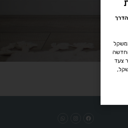
הדרך
במשקל
רך החדשה
ר צעד
קל,